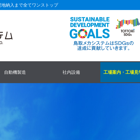
現地納入まで全てワンストップ
自動機製造
社内設備
工場案内・工場見
機製造TOP
機とは
ごとに分けた
あるご要望
M
あるご質問
引の流れ
マシニング
汎用設備
精密研磨機
ワイヤー放電加工機
ュアな生産体制