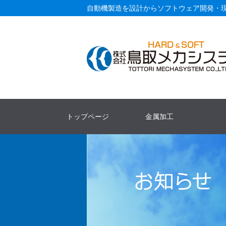
自動機製造を設計からソフトウェア開発・
トップページ
金属加工
金属加工TOP
加工事例ギャラリー
金属加工よくあるご質問
自動
自動
顧客
よく
OE
よく
お取
セキ