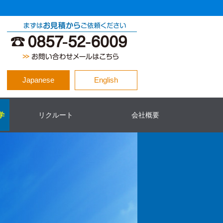
Japanese
English
学
リクルート
会社概要
リクルートTOP
先輩に聞きました
待遇・福利厚生
ふるさと鳥取県定住機構
会社概要
沿革
推進活動
アクセス情報
ISO9001
ISO45001